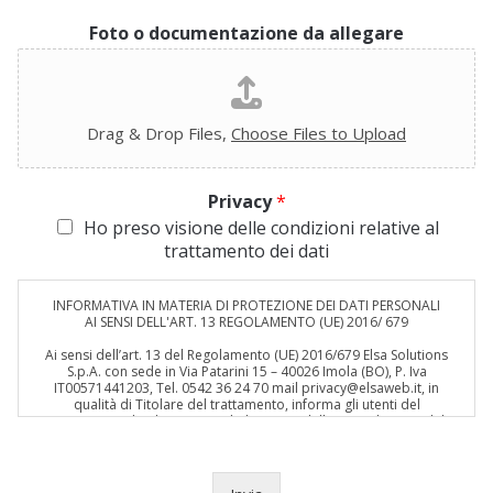
Foto o documentazione da allegare
Drag & Drop Files,
Choose Files to Upload
Privacy
*
Ho preso visione delle condizioni relative al
trattamento dei dati
INFORMATIVA IN MATERIA DI PROTEZIONE DEI DATI PERSONALI
AI SENSI DELL'ART. 13 REGOLAMENTO (UE) 2016/ 679
Ai sensi dell’art. 13 del Regolamento (UE) 2016/679 Elsa Solutions
S.p.A. con sede in Via Patarini 15 – 40026 Imola (BO), P. Iva
IT00571441203, Tel. 0542 36 24 70 mail privacy@elsaweb.it, in
qualità di Titolare del trattamento, informa gli utenti del
trattamento dei dati personali derivante dalla compilazione del
form contatti.
Titolare del trattamento
Il titolare del trattamento è Elsa Solutions S.p.A. con sede in Via
Patarini 15 – 40026 Imola (BO), P. Iva IT00571441203, Tel. 0542 36