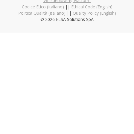
Whistleblowing Platform
Codice Etico (Italiano)
||
Ethical Code (English)
Politica Qualità (Italiano)
||
Quality Policy (English)
© 2026 ELSA Solutions SpA