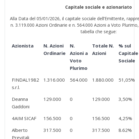
Capitale sociale e azionariato
Alla Data del 05/01/2026, il capitale sociale dell’Emittente, rap
n. 3.119.000 Azioni Ordinarie e n. 564.000 Azioni a Voto Plurim
tabella che segue:
Azionista
N. Azioni
N.
Totale N.
% sul
Ordinarie
Azioni a
Azioni
Capitale
Voto
Sociale
Plurimo
FINDAL1982
1.316.000
564.000
1.880.000
51,05%
s.r.l.
Deanna
129.000
0
129.000
3,50%
Gaddoni
4AIM SICAF
156.500
0
156.500
4,25%
Alberto
317.500
0
317.500
8.62%
Previtali