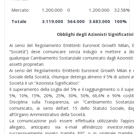
Mercato
1.200.000
0
1.200.000
32.58%
Totale
3.119.000
564.000
3.683.000
100%
Obblighi degli Azionisti Significativi
Ai sensi del Regolamento Emittenti Euronext Growth Milan, EL
“Società”) deve comunicare senza indugio e mettere a dis
qualunque Cambiamento Sostanziale comunicato dagli Azionisti Sig
assetti proprietari.
Ai sensi del Regolamento Emittenti Euronext Growth Milan e de
Sociale della Società, chiunque detenga almeno il 5% di azioni ave
Società è un “Azionista Significativo”.
Il superamento della soglia del 5% e il raggiungimento o il supe
5%, 10%, 15%, 20%, 25%, 30%, 50%, 66,6% e 90% costitui
Disciplina sulla Trasparenza, un “Cambiamento Sostanz
comunicato, ai sensi dell’art. 15 dello Statuto Sociale, dagli
all’Organo Amministrativo della Società.
La comunicazione può essere effettuata utilizzando l’appo
allegato, anticipato via e-mail all’indirizzo investor.re
successivamente inviato tramite PEC o in originale tramite