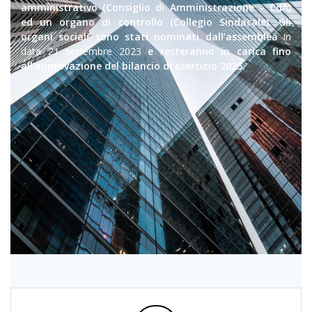
amministrativo (Consiglio di Amministrazione – CdA)
ed un organo di controllo (Collegio Sindacale). Gli
organi sociali sono stati nominati dall’assemblea
in
data 21 settembre 2023
e resteranno in carica fino
all’approvazione del bilancio di esercizio 2025.